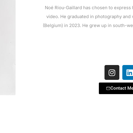
Noé Riou-Gaillard has chosen to express
video. He graduated in photography and 
(Belgium) in 2023. He grew up in south-w
Contact Me